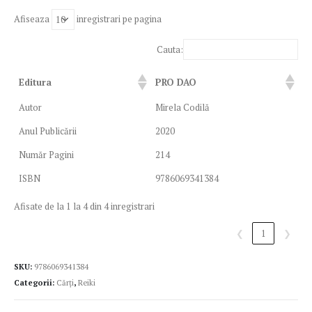
Afiseaza
inregistrari pe pagina
Cauta:
Editura
PRO DAO
Autor
Mirela Codilă
Anul Publicării
2020
Număr Pagini
214
ISBN
9786069341384
Afisate de la 1 la 4 din 4 inregistrari
❮
1
❯
SKU:
9786069341384
Categorii:
Cărți
,
Reiki