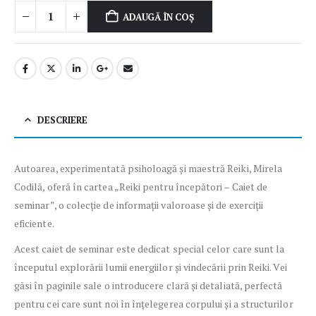
ADAUGĂ ÎN COȘ
DESCRIERE
Autoarea, experimentată psiholoagă și maestră
Reiki
,
Mirela
Codilă
, oferă în cartea „
Reiki pentru începători – Caiet de
seminar
”, o colecție de informații valoroase și de exerciții
eficiente.
Acest
caiet de seminar
este dedicat special celor care sunt la
începutul explorării lumii energiilor și vindecării prin
Reiki
. Vei
găsi în paginile sale o introducere clară și detaliată, perfectă
pentru cei care sunt noi în înțelegerea corpului și a structurilor