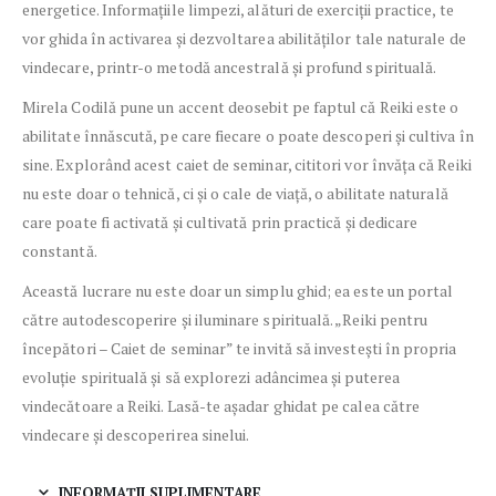
energetice. Informațiile limpezi, alături
de exerciții practice
, te
vor ghida în activarea și dezvoltarea abilităților tale naturale de
vindecare
, printr-o metodă ancestrală și profund
spirituală
.
Mirela Codilă
pune un accent deosebit pe faptul că Reiki este o
abilitate înnăscută, pe care fiecare o poate descoperi și cultiva în
sine. Explorând acest caiet de seminar, cititori vor învăța că
Reiki
nu este doar o tehnică, ci și o cale de viață, o abilitate naturală
care poate fi activată și cultivată prin practică și dedicare
constantă.
Această lucrare nu este doar un simplu ghid; ea este un portal
către
autodescoperire și iluminare spirituală
. „
Reiki pentru
începători – Caiet de seminar
” te invită să investești în propria
evoluție spirituală și să explorezi adâncimea și puterea
vindecătoare a
Reiki
. Lasă-te așadar ghidat pe calea către
vindecare și descoperirea sinelui.
INFORMAȚII SUPLIMENTARE