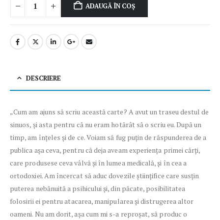
ADAUGĂ ÎN COȘ
DESCRIERE
„Cum am ajuns să scriu această carte? A avut un traseu destul de
sinuos, și asta pentru că nu eram hotărât să o scriu eu. După un
timp, am înțeles și de ce. Voiam să fug puțin de răspunderea de a
publica așa ceva, pentru că deja aveam experiența primei cărți,
care produsese ceva vâlvă și în lumea medicală, și în cea a
ortodoxiei. Am încercat să aduc dovezile științifice care susțin
puterea nebănuită a psihicului și, din păcate, posibilitatea
folosirii ei pentru atacarea, manipularea și distrugerea altor
oameni. Nu am dorit, așa cum mi s-a reproșat, să produc o