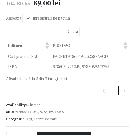
89,00
lei
104,80
lei
Afiseaza
inregistrari pe pagina
Cauta:
Editura
PRO DAO
Cod produs - SKU
PACHET9786069273258PA+CD
ISBN
9786069721049, 9786069273258
Afisate de la 1 la 2 din 2 inregistrari
❮
1
❯
Availability:
5 în stoc
SKU:
9786069721049, 9786069273258
Categorii:
Cărți
,
Oferte speciale