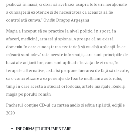
psihoză în masă, ci doar să avetizez asupra folosirii neraționale
a cunoașterii ezoterice și de necesitatea ca aceasta să fie
controlată cumva.” Ovidiu Dragoș Argeșanu
Magia a început să se practice la nivel politic, în sport, în
afaceri, medicină, armată și spionaj. Aproape că nu există
domeniu în care cunoașterea ezoterică să nu aibă aplicații. În ce
măsură sunt adevărate aceste informații, care sunt principiile de
bază ale acțiunii lor, cum sunt aplicate în viața de zi cu zi, în
terapiile alternative, asta își propune lucrarea de față să discute,
ca o concretizare a experienţei de foarte mulți ani a autorului,
timp în care acesta a studiat ortodoxia, artele marţiale, Reiki şi
magia poporului român.
Pachetul conține CD-ul cu cartea audio și ediția tipărită, edițiile
2020.
INFORMAȚII SUPLIMENTARE