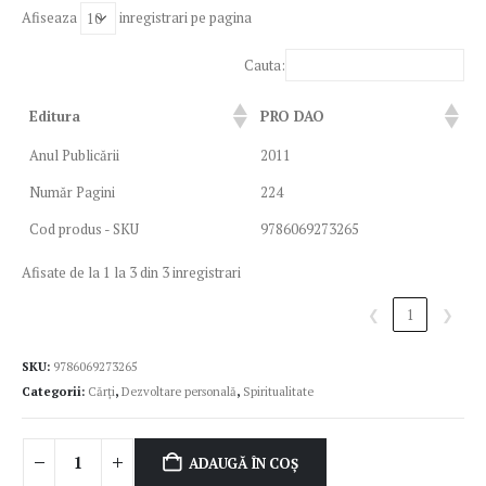
Afiseaza
inregistrari pe pagina
Cauta:
Editura
PRO DAO
Anul Publicării
2011
Număr Pagini
224
Cod produs - SKU
9786069273265
Afisate de la 1 la 3 din 3 inregistrari
❮
1
❯
SKU:
9786069273265
Categorii:
Cărți
,
Dezvoltare personală
,
Spiritualitate
ADAUGĂ ÎN COȘ