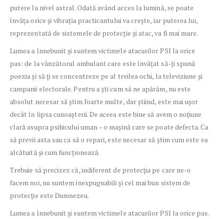
putere la nivel astral. Odată având acces la lumină, se poate
învăța orice și vibrația practicantului va crește, iar puterea lui,
reprezentată de sistemele de protecție și atac, va fi mai mare.
Lumea a înnebunit și suntem victimele atacurilor PSI la orice
pas: de la vânzătorul ambulant care este învățat să-ți spună
poezia și să ți se concentreze pe al treilea ochi, la televiziune și
campanii electorale. Pentru a ști cum să ne apărăm, nu este
absolut necesar să știm foarte multe, dar știind, este mai ușor
decât în lipsa cunoașterii. De aceea este bine să avem o noțiune
clară asupra psihicului uman – o mașină care se poate defecta. Ca
să previi asta sau ca să o repari, este necesar să știm cum este ea
alcătuită și cum funcționează.
Trebuie să precizez că, indiferent de protecția pe care ne-o
facem noi, nu suntem inexpugnabili și cel mai bun sistem de
protecție este Dumnezeu.
Lumea a înnebunit și suntem victimele atacurilor PSI la orice pas.