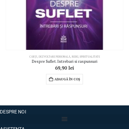
CĂRȚI
,
DEZVOLTARE PERSONALĂ
,
REIKI
,
SPIRITUALITATE
Despre Suflet. Intrebari si raspunsuri
69,90
lei
ADAUGĂ ÎN COȘ
DESPRE NOI
ASISTENTA