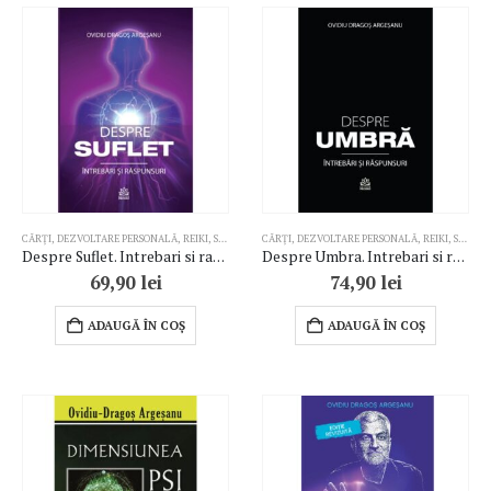
CĂRȚI
,
DEZVOLTARE PERSONALĂ
,
REIKI
,
SPIRITUALITATE
CĂRȚI
,
DEZVOLTARE PERSONALĂ
,
REIKI
,
SPIRITUALITATE
Despre Suflet. Intrebari si raspunsuri
Despre Umbra. Intrebari si raspunsuri
69,90
lei
74,90
lei
ADAUGĂ ÎN COȘ
ADAUGĂ ÎN COȘ