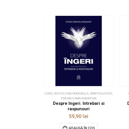
CĂRȚI
,
DEZVOLTARE PERSONALĂ
,
SPIRITUALITATE
,
TERAPII COMPLEMENTARE
Despre Ingeri. Intrebari si
raspunsuri
59,90
lei
ADAUGĂ ÎN COȘ