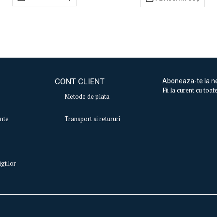
CONT CLIENT
Aboneaza-te la n
Fii la curent cu toa
Metode de plata
ente
Transport si retururi
igiilor