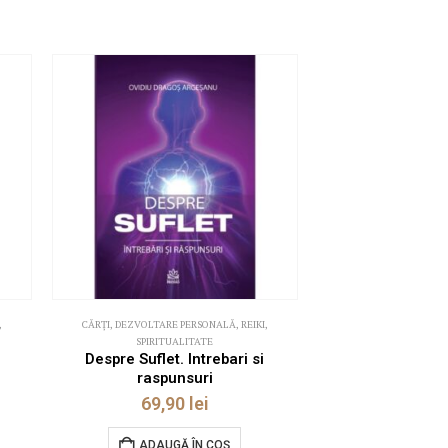
,
CĂRȚI
,
DEZVOLTARE PERSONALĂ
,
REIKI
,
SPIRITUALITATE
i
Despre Suflet. Intrebari si
raspunsuri
69,90
lei
ADAUGĂ ÎN COȘ