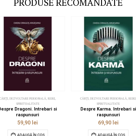
PRODUSE RECOMANDATE
CĂRȚI
,
DEZVOLTARE PERSONALĂ
,
REIKI
,
CĂRȚI
,
DEZVOLTARE PERSONALĂ
,
REIKI
SPIRITUALITATE
SPIRITUALITATE
Despre Dragoni. Intrebari si
Despre Karma. Intrebari s
raspunsuri
raspunsuri
59,90
lei
69,90
lei
ADAUGĂ ÎN COȘ
ADAUGĂ ÎN COȘ