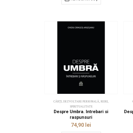
CĂRȚI
,
DEZVOLTARE PERSONALĂ
,
REIKI
,
SPIRITUALITATE
Despre Umbra. Intrebari si
Desp
raspunsuri
74,90
lei