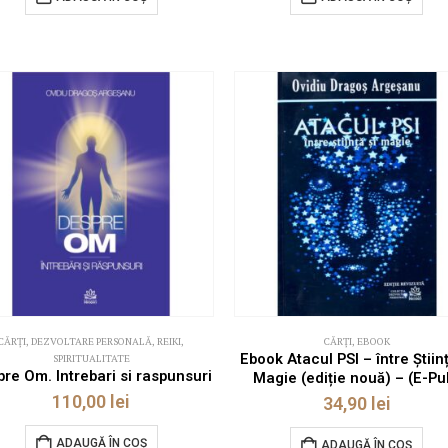
CĂRȚI
,
DEZVOLTARE PERSONALĂ
,
REIKI
,
CĂRȚI
,
EBOOK
Ebook Atacul PSI – între Științ
SPIRITUALITATE
re Om. Intrebari si raspunsuri
Magie (ediție nouă) – (E-Pu
110,00
lei
34,90
lei
ADAUGĂ ÎN COȘ
ADAUGĂ ÎN COȘ