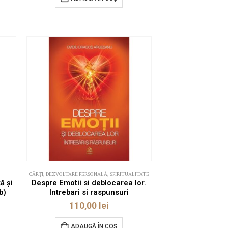
CĂRȚI
,
DEZVOLTARE PERSONALĂ
,
SPIRITUALITATE
ă și
Despre Emotii si deblocarea lor.
b)
Intrebari si raspunsuri
110,00
lei
ADAUGĂ ÎN COȘ