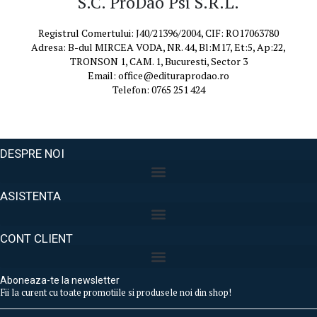
S.C. ProDao Psi S.R.L.
Registrul Comertului: J40/21396/2004, CIF: RO17063780
Adresa: B-dul MIRCEA VODA, NR. 44, Bl:M17, Et:5, Ap:22,
TRONSON 1, CAM. 1, Bucuresti, Sector 3
Email: office@edituraprodao.ro
Telefon: 0765 251 424
DESPRE NOI
ASISTENTA
CONT CLIENT
Aboneaza-te la newsletter
Fii la curent cu toate promotiile si produsele noi din shop!