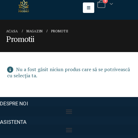
0
ACASA
MAGAZIN
PROMOTII
Promotii
Nu a fost găsit niciun produs care să se potrivească
cu selecția ta.
DESPRE NOI
ASISTENTA