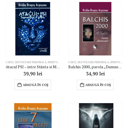
CĂRȚI
,
DEZVOLTARE PERSONALĂ
,
SPIRITUALITATE
,
CĂRȚI
TERAPII COMPLEMENTARE
,
DEZVOLTARE PERSONALĂ
,
SPIRITUALITATE
Atacul PSI – intre Stiinta si Magie
Balchis 2000, parola „Dumnezeu”
39,90
lei
34,90
lei
ADAUGĂ ÎN COȘ
ADAUGĂ ÎN COȘ