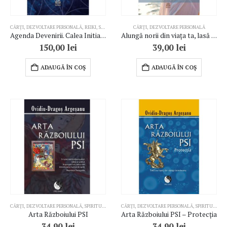
CĂRȚI
,
DEZVOLTARE PERSONALĂ
,
REIKI
,
SPIRITUALITATE
CĂRȚI
,
TERAPII COMPLEMENTARE
,
DEZVOLTARE PERSONALĂ
Agenda Devenirii. Calea Initiatului
Alungă norii din viața ta, lasă soarele să strălucească!
150,00
lei
39,00
lei
ADAUGĂ ÎN COȘ
ADAUGĂ ÎN COȘ
CĂRȚI
,
DEZVOLTARE PERSONALĂ
,
SPIRITUALITATE
CĂRȚI
,
DEZVOLTARE PERSONALĂ
,
SPIRITUALITATE
Arta Războiului PSI
Arta Războiului PSI – Protecția
34,90
lei
34,90
lei