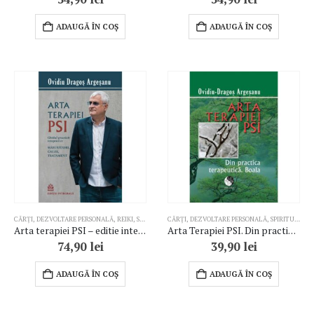
ADAUGĂ ÎN COȘ
ADAUGĂ ÎN COȘ
CĂRȚI
,
DEZVOLTARE PERSONALĂ
,
REIKI
,
SPIRITUALITATE
CĂRȚI
,
,
TERAPII COMPLEMENTARE
DEZVOLTARE PERSONALĂ
,
SPIRITUALITATE
Arta terapiei PSI – editie integrala
Arta Terapiei PSI. Din practica terapeutica. Boala
74,90
lei
39,90
lei
ADAUGĂ ÎN COȘ
ADAUGĂ ÎN COȘ