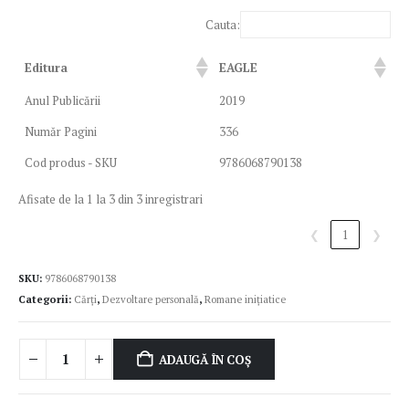
Cauta:
Editura
EAGLE
Anul Publicării
2019
Număr Pagini
336
Cod produs - SKU
9786068790138
Afisate de la 1 la 3 din 3 inregistrari
❮
1
❯
SKU:
9786068790138
Categorii:
Cărți
,
Dezvoltare personală
,
Romane inițiatice
ADAUGĂ ÎN COȘ