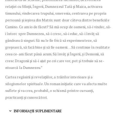
relației cu Sfinții, Îngerii, Dumnezeul Tată și Maica, activarea
timusului, vindecarea trupului, smerenia, centrarea pe propria
persoană și ieșirea din Matrix sunt doar câteva dintre beneficiile
Camino. Ce am io de făcut? Să mă ocup de oameni, să-i vindec, să-
i întorc spre Dumnezeu, să-i cresc, să-i educ, să-i învăț să
gândească singuri. Să nu le fie frică să experimenteze, să
greșească, să facă bine și să fie oameni… Să continue în realitate
ceea ce-am făcut până acum. Să învăț și Îngerii, și Demonii, să
cresc Dragonii și să-i ajut pe cei care vor, pot și trebuie să se-
ntoarcă la Dumnezeu.”
Cartea regăsirii și revelațiilor, a trăirilor interioare și a
silogismelor spirituale. Un roman inițiatic care va afecta multe
suflete și va crea, probabil, o schismă printre cursanți,
practicanți și cunoscători.
INFORMAȚII SUPLIMENTARE