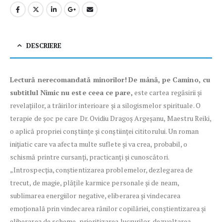
DESCRIERE
Lectură nerecomandată minorilor!
De mână, pe Camino, cu
subtitlul Nimic nu este ceea ce pare,
este cartea regăsirii și
revelațiilor, a trăirilor interioare și a silogismelor spirituale. O
terapie de șoc pe care Dr. Ovidiu Dragoș Argeșanu, Maestru Reiki,
o aplică propriei conștiințe și conștiinței cititorului. Un roman
inițiatic care va afecta multe suflete și va crea, probabil, o
schismă printre cursanți, practicanți și cunoscători.
„Introspecția, conștientizarea problemelor, dezlegarea de
trecut, de magie, plățile karmice personale și de neam,
sublimarea energiilor negative, eliberarea și vindecarea
emoțională prin vindecarea rănilor copilăriei, conștientizarea și
eliberarea de scheme, prioritizarea lucrurilor, dezvoltarea