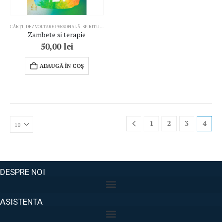
CĂRȚI
,
DEZVOLTARE PERSONALĂ
,
SPIRITUALITATE
,
TERAPII COMPLEMENTARE
Zambete si terapie
50,00
lei
ADAUGĂ ÎN COȘ
1
2
3
4
DESPRE NOI
ASISTENTA