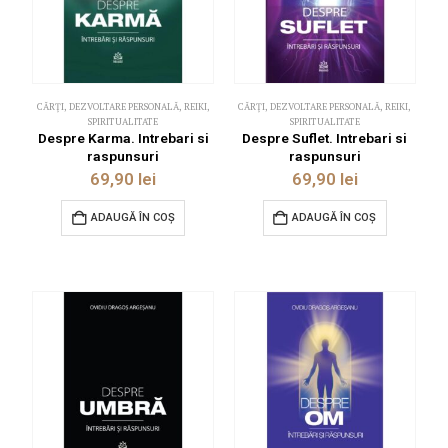
CĂRȚI
,
DEZVOLTARE PERSONALĂ
,
REIKI
,
CĂRȚI
,
DEZVOLTARE PERSONALĂ
,
REIKI
,
SPIRITUALITATE
SPIRITUALITATE
Despre Karma. Intrebari si
Despre Suflet. Intrebari si
raspunsuri
raspunsuri
69,90
lei
69,90
lei
ADAUGĂ ÎN COȘ
ADAUGĂ ÎN COȘ