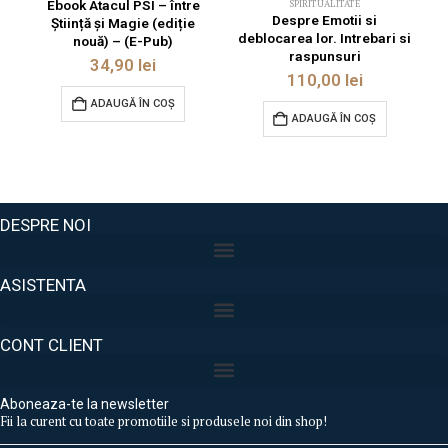
Ebook Atacul PSI – între
SPIRITUALITATE
Despre Emotii si
Știință și Magie (ediție
deblocarea lor. Intrebari si
nouă) – (E-Pub)
raspunsuri
34,90
lei
110,00
lei
ADAUGĂ ÎN COȘ
ADAUGĂ ÎN COȘ
DESPRE NOI
ASISTENTA
CONT CLIENT
Aboneaza-te la newsletter
Fii la curent cu toate promotiile si produsele noi din shop!