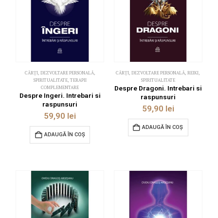
CĂRȚI
,
DEZVOLTARE PERSONALĂ
,
CĂRȚI
,
DEZVOLTARE PERSONALĂ
,
REIKI
,
SPIRITUALITATE
,
TERAPII
SPIRITUALITATE
COMPLEMENTARE
Despre Dragoni. Intrebari si
Despre Ingeri. Intrebari si
raspunsuri
raspunsuri
59,90
lei
59,90
lei
ADAUGĂ ÎN COȘ
ADAUGĂ ÎN COȘ