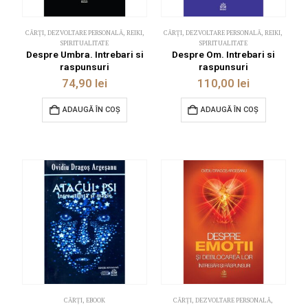
CĂRȚI
,
DEZVOLTARE PERSONALĂ
,
REIKI
,
CĂRȚI
,
DEZVOLTARE PERSONALĂ
,
REIKI
,
SPIRITUALITATE
SPIRITUALITATE
Despre Umbra. Intrebari si
Despre Om. Intrebari si
raspunsuri
raspunsuri
74,90
lei
110,00
lei
ADAUGĂ ÎN COȘ
ADAUGĂ ÎN COȘ
CĂRȚI
,
EBOOK
CĂRȚI
,
DEZVOLTARE PERSONALĂ
,