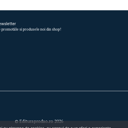
ewsletter
te promotiile si produsele noi din shop!
© Edituraprodao.ro 2026