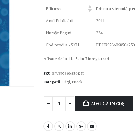
Editura
Editura virtuală pe
Anul Publicării
2011
Număr Pagini
224
Cod produs - SKU
EPUB9786068504230
Afisate de la 1 la 3 din 3 inregistrari
SKU:
EPUB9786068504230
Categorii:
Cărți
,
EBook
ADAUGĂ ÎN COȘ