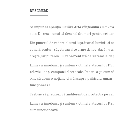
DESCRIERE
Se impunea apariția lucrării
Arta războiului PSI: Pro
asta. Doresc numai să deschid drumuri pentru cei care 
Din punctul de vedere al unui luptător al luminii, ai 
conuri, scuturi, săgeți sau alte arme de foc, dacă nu a
crește, iar puterea lui, reprezentată de sistemele de p
Lumea a înnebunit și suntem victimele atacurilor PSI l
televiziune și campanii electorale. Pentru a ști cum s
bine să avem o noțiune clară asupra psihicului uman – 
funcționează.
Trebuie să precizez că, indiferent de protecția pe c
Lumea a înnebunit și suntem victimele atacurilor PSI 
cum funcționează.