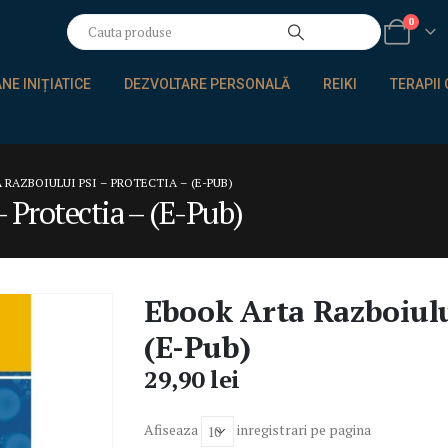
0
E INIȚIATICE
DEZVOLTARE PERSONALĂ
REIKI
TERAPII
 RAZBOIULUI PSI – PROTECTIA – (E-PUB)
 Protectia – (E-Pub)
Ebook Arta Razboiului
(E-Pub)
29,90
lei
Afiseaza
inregistrari pe pagina