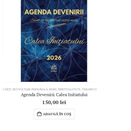
ȚI
,
DEZVOLTARE PERSONALĂ
,
REIKI
,
SPIRITUALITATE
,
TERAPII COMPLEMENTARE
CĂRȚI
,
DEZVOLTA
Agenda Devenirii. Calea Initiatului
Arta
150,00
lei
ADAUGĂ ÎN COȘ