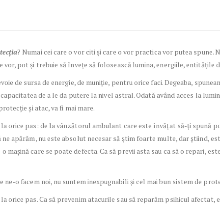
tecția
? Numai cei care o vor citi și care o vor practica vor putea spune. 
vor, pot și trebuie să învețe să folosească lumina, energiile, entitățile 
nevoie de sursa de energie, de muniție, pentru orice faci. Degeaba, spuneam
i capacitatea de a le da putere la nivel astral. Odată având acces la lumin
rotecție și atac, va fi mai mare.
a orice pas: de la vânzătorul ambulant care este învățat să-ți spună poez
ă ne apărăm, nu este absolut necesar să știm foarte multe, dar știind, est
o mașină care se poate defecta. Ca să previi asta sau ca să o repari, est
are ne-o facem noi, nu suntem inexpugnabili și cel mai bun sistem de pro
la orice pas. Ca să prevenim atacurile sau să reparăm psihicul afectat, 