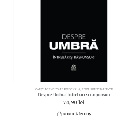
CĂRȚI
,
DEZVOLTARE PERSONALĂ
,
REIKI
,
SPIRITUALITATE
CĂR
Despre Umbra. Intrebari si raspunsuri
74,90
lei
ADAUGĂ ÎN COȘ