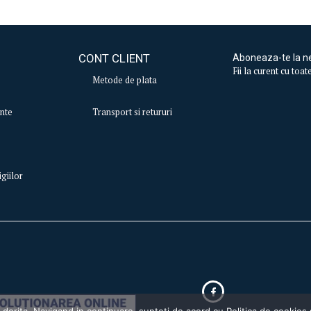
CONT CLIENT
Aboneaza-te la n
Fii la curent cu toa
Metode de plata
ente
Transport si retururi
igiilor