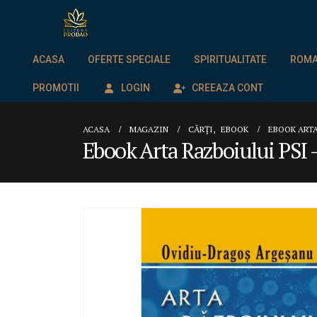
ACASA
OFERTE SPECIALE
SPIRITUALITATE
ROMAN
PROMOTII
LOGIN
CREEAZA CONT
ACASA
MAGAZIN
CĂRȚI
,
EBOOK
EBOOK ARTA
Ebook Arta Razboiului PSI –