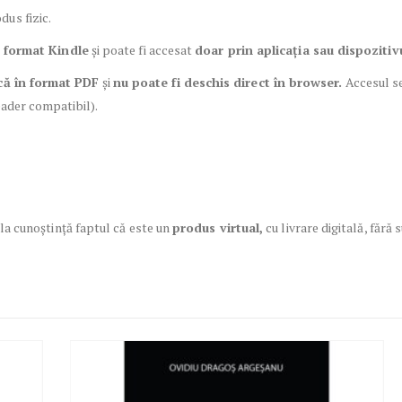
dus fizic.
n format Kindle
și poate fi accesat
doar prin aplicația sau dispozitiv
rcă în format PDF
și
nu poate fi deschis direct în browser.
Accesul se
eader compatibil).
 la cunoștință faptul că este un
produs virtual,
cu livrare digitală, fără s