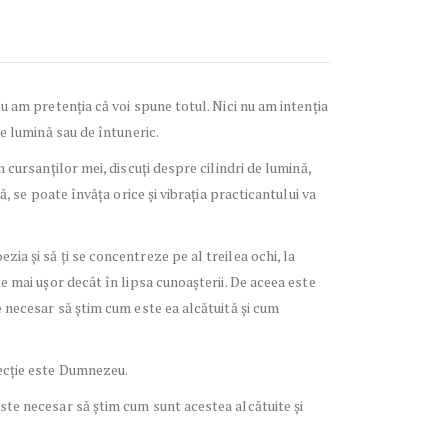
Nu am pretenția că voi spune totul. Nici nu am intenția
de lumină sau de întuneric.
 cursanților mei, discuți despre cilindri de lumină,
ă, se poate învăța orice și vibrația practicantului va
ia și să ți se concentreze pe al treilea ochi, la
e mai ușor decât în lipsa cunoașterii. De aceea este
e necesar să știm cum este ea alcătuită și cum
tecție este Dumnezeu.
este necesar să știm cum sunt acestea alcătuite și