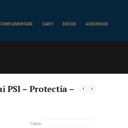
 COMPLEMENTARE
CĂRȚI
EBOOK
AUDIOBOOK
 PSI – Protectia –
Cauta: