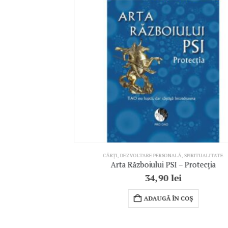
CĂRȚI
,
DEZVOLTARE PERSONALĂ
,
SPIRITUALITATE
Arta Războiului PSI – Protecția
34,90
lei
ADAUGĂ ÎN COȘ