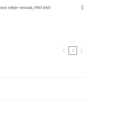
ntru ediție virtuală, PRO DAO
❮
1
❯