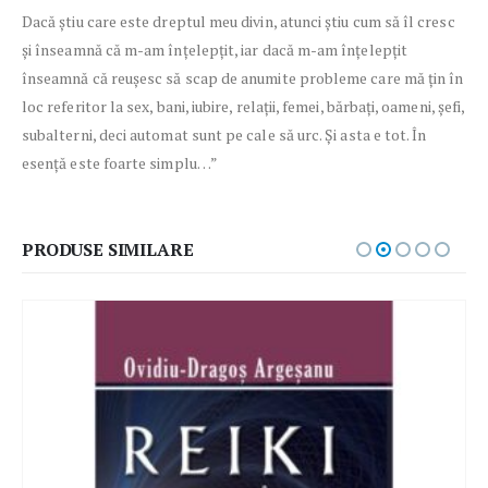
Dacă știu care este dreptul meu divin, atunci știu cum să îl cresc
și înseamnă că m-am înțelepțit, iar dacă m-am înțelepțit
înseamnă că reușesc să scap de anumite probleme care mă țin în
loc referitor la sex, bani, iubire, relații, femei, bărbați, oameni, șefi,
subalterni, deci automat sunt pe cale să urc. Și asta e tot. În
esență este foarte simplu…”
PRODUSE SIMILARE