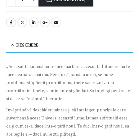
DESCRIERE
„Accesul la Lumină nu te face mai bun, accesul la Întuneric nu te
face neapărat mai rău. Pentru că, până la urmă, se pune
problema stăpânirii propriilor instincte sau rezolvarea
propriilor instincte, sentimente și gânduri. Să înțelegi pentru ce
și de ce se întâmplă lucrurile.
Învățați să vă deschideți mintea și să înțelegeți principiile care
guvernează acest Univers, această lume. Lumea spirituală este
ca și cum te-ai duce într-o țară nouă. Te duci într-o țară nouă, ea
are legile ei – dacă nu le știi plătești.