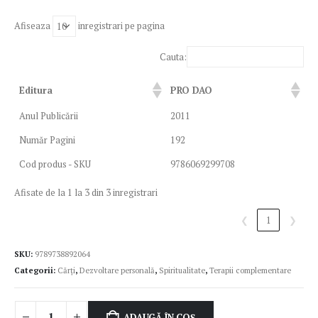
Afiseaza
inregistrari pe pagina
Cauta:
Editura
PRO DAO
Anul Publicării
2011
Număr Pagini
192
Cod produs - SKU
9786069299708
Afisate de la 1 la 3 din 3 inregistrari
❮
1
❯
SKU:
9789738892064
Categorii:
Cărți
,
Dezvoltare personală
,
Spiritualitate
,
Terapii complementare
ADAUGĂ ÎN COȘ