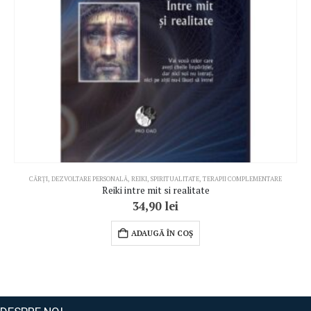
CĂRȚI
,
DEZVOLTARE PERSONALĂ
,
REIKI
,
SPIRITUALITATE
,
TERAPII COMPLEMENTARE
Reiki intre mit si realitate
34,90
lei
ADAUGĂ ÎN COȘ